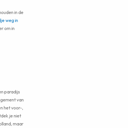
houden in de
e weg in
r om in
n paradijs
angement van
en het voor-,
dek je niet
olland, maar