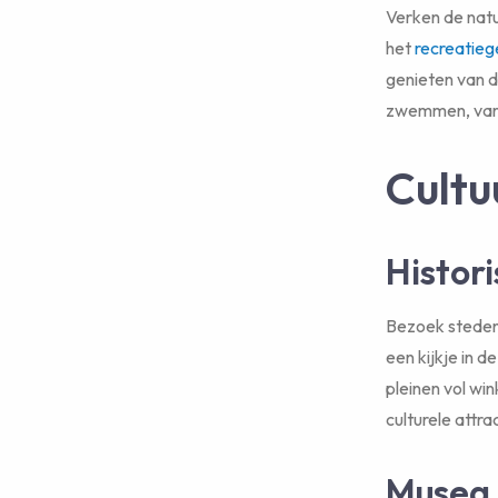
Verken de nat
het
recreatieg
genieten van d
zwemmen, varen
Cultu
Histor
Bezoek steden 
een kijkje in 
pleinen vol win
culturele attra
Musea 