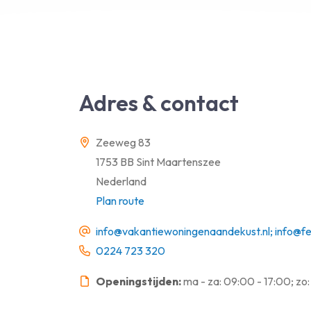
Adres & contact
Zeeweg 83
1753 BB Sint Maartenszee
Nederland
Plan route
info@vakantiewoningenaandekust.nl; info@fe
0224 723 320
Openingstijden:
ma - za: 09:00 - 17:00; zo: