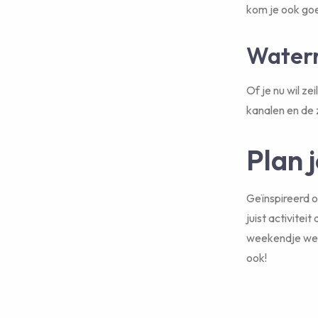
kom je ook goe
Waterr
Of je nu wil ze
kanalen en de 
Plan 
Geïnspireerd 
juist activitei
weekendje weg
ook!