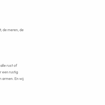
lt, de meren, de
.
alle rust of
r een rustig
 armen. En wij