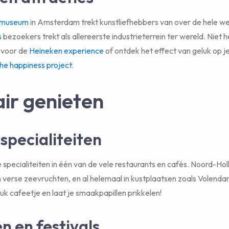
 museum
in Amsterdam trekt kunstliefhebbers van over de hele wer
s
bezoekers trekt als allereerste industrieterrein ter wereld. Niet
 voor de
Heineken experience
of ontdek het effect van geluk op je
he happiness project
.
air genieten
specialiteiten
e specialiteiten in één van de vele restaurants en cafés. Noord-Hol
 verse zeevruchten, en al helemaal in kustplaatsen zoals Volenda
uk cafeetje en laat je smaakpapillen prikkelen!
n en festivals