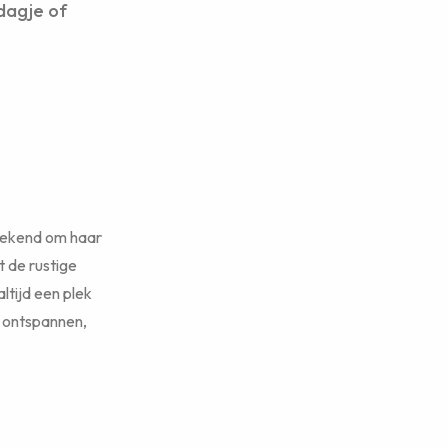
 dagje of
 bekend om haar
 de rustige
ltijd een plek
e ontspannen,