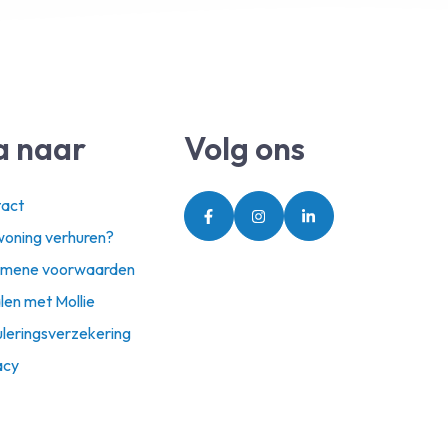
a naar
Volg ons
act
oning verhuren?
emene voorwaarden
len met Mollie
leringsverzekering
acy