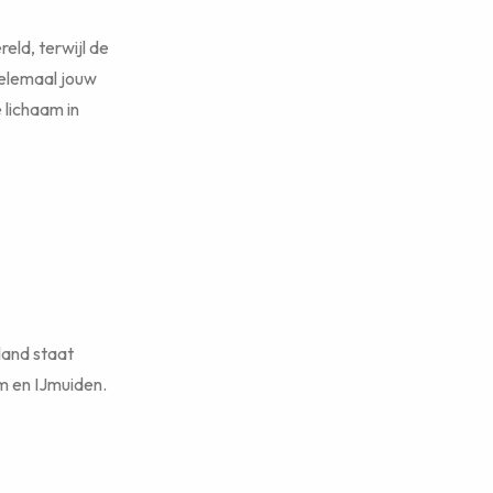
eld, terwijl de
 helemaal jouw
 lichaam in
land staat
m en IJmuiden.