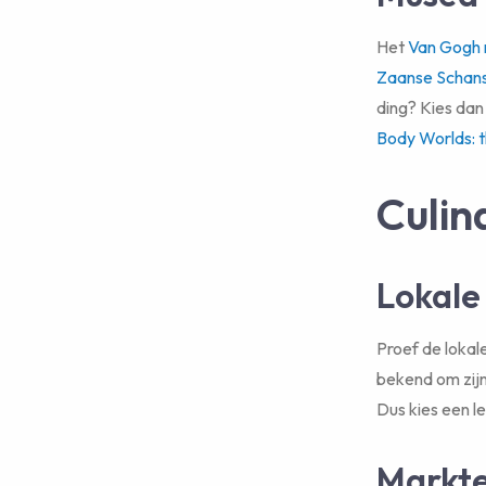
Het
Van Gogh
Zaanse Schan
ding? Kies dan
Body Worlds: t
Culin
Lokale 
Proef de lokal
bekend om zijn
Dus kies een le
Markte