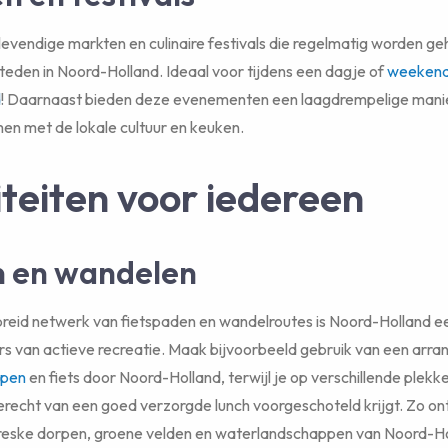
levendige markten en culinaire festivals die regelmatig worden ge
steden in Noord-Holland. Ideaal voor tijdens een dagje of
weekendj
d
! Daarnaast bieden deze evenementen een laagdrempelige manie
en met de lokale cultuur en keuken.
iteiten voor iedereen
n en wandelen
reid netwerk van fietspaden en wandelroutes is Noord-Holland ee
rs van actieve recreatie. Maak bijvoorbeeld gebruik van een arr
ppen
en fiets door Noord-Holland, terwijl je op verschillende plekk
recht van een goed verzorgde lunch voorgeschoteld krijgt. Zo ont
toreske dorpen, groene velden en waterlandschappen van Noord-H