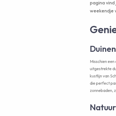
pagina vind 
weekendje w
Genie
Duinen
Misschien een 
uitgestrekte d
kustlijn van Sc
die perfect pa
zonnebaden, z
Natuu