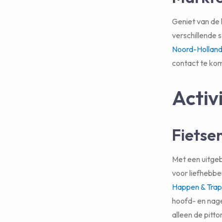
Geniet van de 
verschillende 
Noord-Hollan
contact te kom
Activ
Fietse
Met een uitgeb
voor liefhebbe
Happen & Tra
hoofd- en nage
alleen de pit