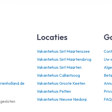
Locaties
G
Vakantiehuis Sint Maartenszee
Cont
Vakantiehuis Sint Maartensbrug
Uw w
Vakantiehuis Sint Maarten
Alg
Vakantiehuis Callantsoog
Beta
rienholland.de
Vakantiehuis Groote Keeten
Annu
Vakantiehuis Petten
Priv
Vakantiehuis Nieuwe Niedorp
FAQ
 gesloten