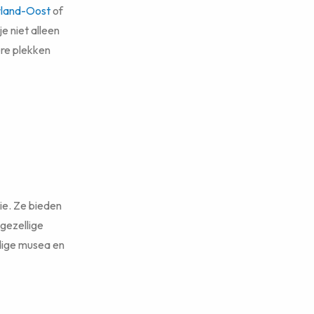
land-Oost
of
je niet alleen
ere plekken
ie. Ze bieden
gezellige
jdige musea en