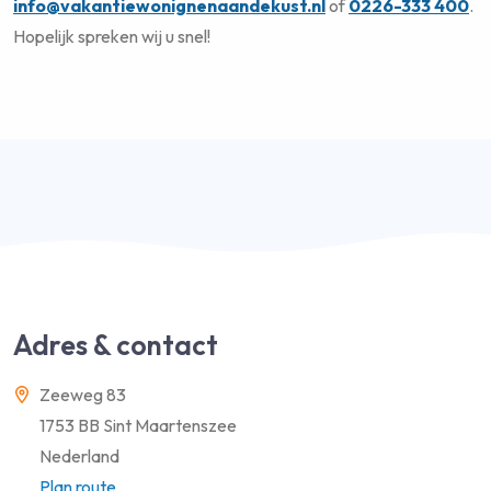
info@vakantiewonignenaandekust.nl
of
0226-333 400
.
Hopelijk spreken wij u snel!
Adres & contact
Zeeweg 83
1753 BB Sint Maartenszee
Nederland
Plan route