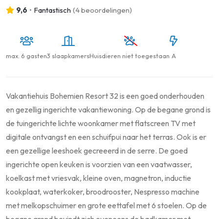
9,6
•
Fantastisch
(
4 beoordelingen
)
max.
6 gasten
3 slaapkamers
Huisdieren niet toegestaan
A
Vakantiehuis Bohemien Resort 32 is een goed onderhouden
en gezellig ingerichte vakantiewoning. Op de begane grond is
de tuingerichte lichte woonkamer met flatscreen TV met
digitale ontvangst en een schuifpui naar het terras. Ook is er
een gezellige leeshoek gecreeerd in de serre. De goed
ingerichte open keuken is voorzien van een vaatwasser,
koelkast met vriesvak, kleine oven, magnetron, inductie
kookplaat, waterkoker, broodrooster, Nespresso machine
met melkopschuimer en grote eettafel met 6 stoelen. Op de
begane grond bevindt zich eveneens de badkamer met