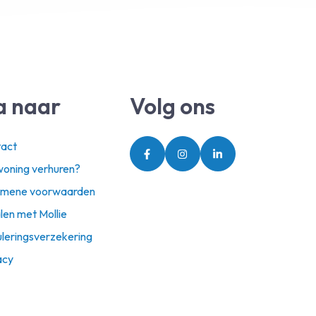
a naar
Volg ons
act
oning verhuren?
emene voorwaarden
len met Mollie
leringsverzekering
acy