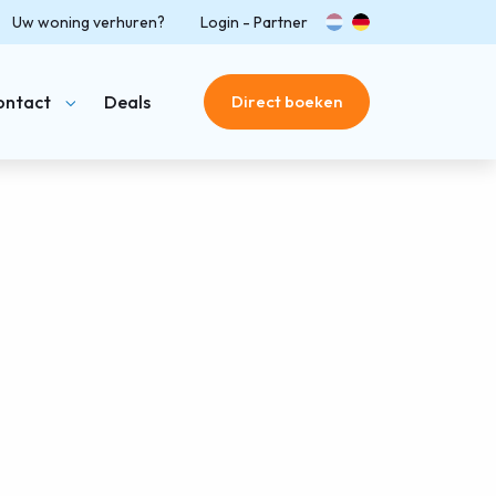
Uw woning verhuren?
Login - Partner
nl
de
ontact
Deals
Direct boeken