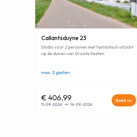
Callantsduyne 23
Studio voor 2 personen met fantastisch uitzicht
op de duinen van Groote Keeten.
max.
2 gasten
€ 406,99
Boek nu
11-09-2026
14-09-2026