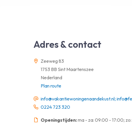
Adres & contact
Zeeweg 83
1753 BB Sint Maartenszee
Nederland
Plan route
info@vakantiewoningenaandekust.nl; info@fe
0224 723 320
Openingstijden:
ma - za: 09:00 - 17:00; zo: