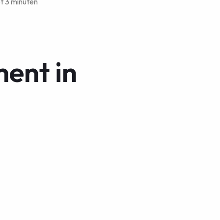
t 3 minuten
ment in