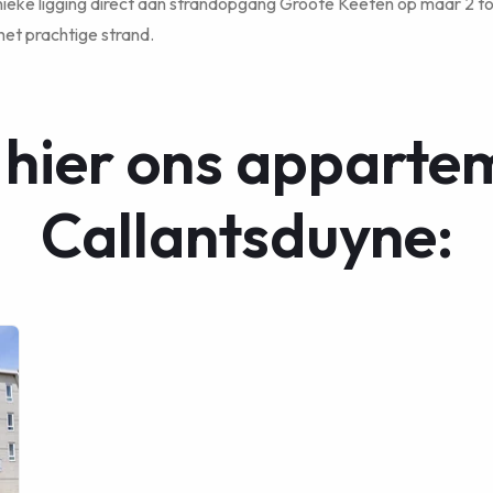
nieke ligging direct aan strandopgang Groote Keeten op maar 2 to
et prachtige strand.
 hier ons apparte
Callantsduyne: