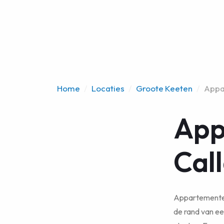
Home
/
Locaties
/
Groote Keeten
/
Appa
App
Cal
Appartementen
de rand van ee