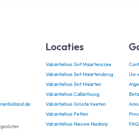
Locaties
G
Vakantiehuis Sint Maartenszee
Cont
Vakantiehuis Sint Maartensbrug
Uw w
Vakantiehuis Sint Maarten
Alg
Vakantiehuis Callantsoog
Beta
rienholland.de
Vakantiehuis Groote Keeten
Annu
Vakantiehuis Petten
Priv
Vakantiehuis Nieuwe Niedorp
FAQ
 gesloten